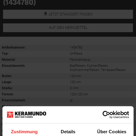
(1434780)
JETZT STANDORT FINDEN
AUF DEN MERKZETTEL
Artikelnummer:
1434780
Typ:
Unifliese
Material:
Feinsteinzeug
Einsatzbereich
:
Badfliesen, Küchenfliesen,
Wohnzimmerfliesen, Terrassenfliesen
Breite:
120 cm
Länge:
120 cm
Stärke:
6 mm
Format
:
120x120 cm
Frostsicherheit
:
ja
Abriebgruppe
:
-
Trittsicherheit barfuß
:
B
Farbton:
stone
Oberfläche
:
matt
Rektifiziert
:
ja
Zustimmung
Details
Über Cookies