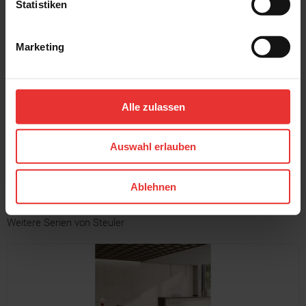
Statistiken
Marketing
Steuler
Steuler
Chamonix
Chamonix
60 x 120 cm
60 x 120 cm
Alle zulassen
stone - matt
clay - matt
Auswahl erlauben
MEHR
Ablehnen
Weitere Serien von Steuler