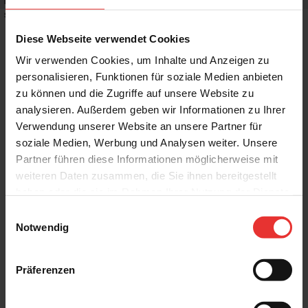
Rutschhemmwert
:
R10
Stilrichtung
:
Landhaus, Mediterran
Diese Webseite verwendet Cookies
Wir verwenden Cookies, um Inhalte und Anzeigen zu
personalisieren, Funktionen für soziale Medien anbieten
zu können und die Zugriffe auf unsere Website zu
Weitere Produkte aus der Serie
analysieren. Außerdem geben wir Informationen zu Ihrer
Verwendung unserer Website an unsere Partner für
soziale Medien, Werbung und Analysen weiter. Unsere
Partner führen diese Informationen möglicherweise mit
weiteren Daten zusammen, die Sie ihnen bereitgestellt
haben oder die sie im Rahmen Ihrer Nutzung der Dienste
gesammelt haben.
Einwilligungsauswahl
Steuler
Steuler
Notwendig
Chamonix
Chamonix
60 x 120 cm
120 x 120 cm
basalt - matt
basalt - matt
Präferenzen