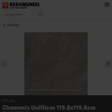
ZURÜCK
prev
nex
STEULER
Chamonix Unifliese 119.8x119.8cm