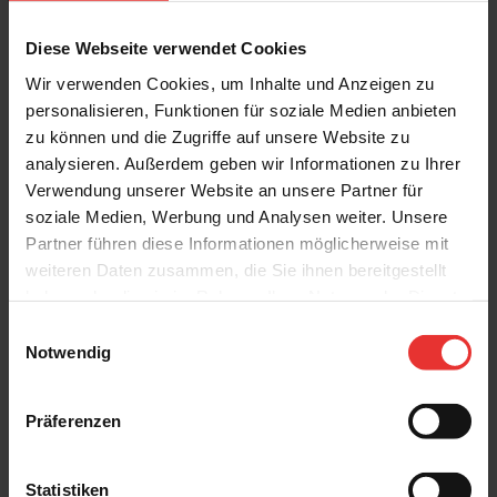
Diese Webseite verwendet Cookies
Wir verwenden Cookies, um Inhalte und Anzeigen zu
personalisieren, Funktionen für soziale Medien anbieten
Weitere Produkte aus der Serie
zu können und die Zugriffe auf unsere Website zu
analysieren. Außerdem geben wir Informationen zu Ihrer
Verwendung unserer Website an unsere Partner für
soziale Medien, Werbung und Analysen weiter. Unsere
Partner führen diese Informationen möglicherweise mit
weiteren Daten zusammen, die Sie ihnen bereitgestellt
haben oder die sie im Rahmen Ihrer Nutzung der Dienste
Villeroy & Boch
Villeroy & Boch
gesammelt haben.
Einwilligungsauswahl
Cavira
Cavira
Notwendig
40 x 120 cm
40 x 120 cm
light beige - matt
light grey - matt
Präferenzen
Statistiken