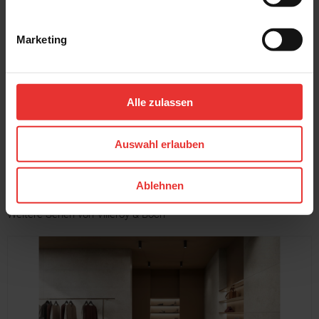
Marketing
Villeroy & Boch
Villeroy & Boch
Cavira
Cavira
40 x 120 cm
40 x 120 cm
light beige - matt
light grey - matt
Alle zulassen
MEHR
Auswahl erlauben
Ablehnen
Weitere Serien von Villeroy & Boch