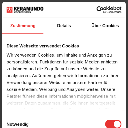
Zustimmung
Details
Über Cookies
EKF
EKF
Diese Webseite verwendet Cookies
Blend
Blend
30 x 60 cm
30 x 60 cm
Wir verwenden Cookies, um Inhalte und Anzeigen zu
graphit - matt
grau - matt
personalisieren, Funktionen für soziale Medien anbieten
zu können und die Zugriffe auf unsere Website zu
analysieren. Außerdem geben wir Informationen zu Ihrer
Verwendung unserer Website an unsere Partner für
soziale Medien, Werbung und Analysen weiter. Unsere
Partner führen diese Informationen möglicherweise mit
weiteren Daten zusammen, die Sie ihnen bereitgestellt
EKF
EKF
haben oder die sie im Rahmen Ihrer Nutzung der Dienste
Blend
Blend
gesammelt haben.
Einwilligungsauswahl
30 x 60 cm
30 x 60 cm
beige - matt
hellgrau - matt
Notwendig