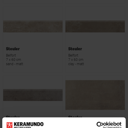
Steuler
Steuler
Belfort
Belfort
7 x 60 cm
7 x 60 cm
sand - matt
clay - matt
Steuler
Steuler
Belfort
Belfort