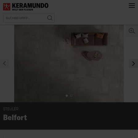
prev
nex
STEULER
Belfort