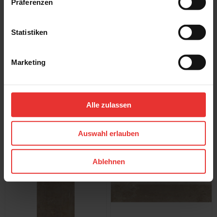
Präferenzen
Belfort
Belfort
60 x 60 cm
60 x 90 cm
basalt - matt
sand - matt
Statistiken
Marketing
Alle zulassen
Steuler
Steuler
Belfort
Belfort
60 x 90 cm
30 x 60 cm
Auswahl erlauben
basalt - matt
clay - matt
Ablehnen