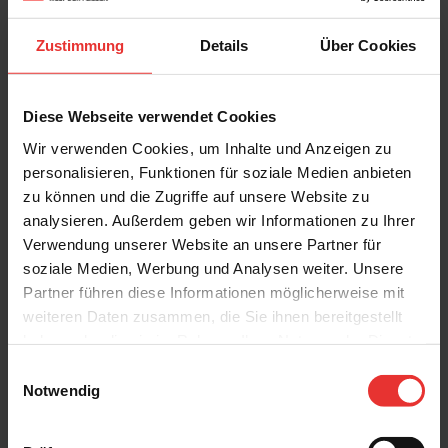
7 x 60 cm
30 x 60 cm
basalt - matt
sand - matt
Zustimmung
Details
Über Cookies
Diese Webseite verwendet Cookies
Wir verwenden Cookies, um Inhalte und Anzeigen zu
personalisieren, Funktionen für soziale Medien anbieten
zu können und die Zugriffe auf unsere Website zu
Steuler
Steuler
analysieren. Außerdem geben wir Informationen zu Ihrer
Belfort
Belfort
60 x 60 cm
60 x 60 cm
Verwendung unserer Website an unsere Partner für
sand - matt
clay - matt
soziale Medien, Werbung und Analysen weiter. Unsere
Partner führen diese Informationen möglicherweise mit
weiteren Daten zusammen, die Sie ihnen bereitgestellt
haben oder die sie im Rahmen Ihrer Nutzung der Dienste
gesammelt haben.
Einwilligungsauswahl
Notwendig
Steuler
Steuler