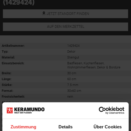
(1429424)
JETZT STANDORT FINDEN
AUF DEN MERKZETTEL
Artikelnummer:
1429424
Typ:
Dekor
Material:
Steingut
Einsatzbereich
:
Badfliesen, Küchenfliesen,
Wohnzimmerfliesen, Dekor & Bordüre
Breite:
30 cm
Länge:
60 cm
Stärke:
7.5 mm
Format
:
30x60 cm
Frostsicherheit
:
nein
Abriebgruppe
:
-
Trittsicherheit barfuß
:
-
Farbton:
creme
Oberfläche
:
matt
Rektifiziert
:
nein
Zustimmung
Details
Über Cookies