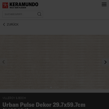
ZURÜCK
prev
nex
VILLEROY & BOCH
Urban Pulse Dekor 29.7x59.7cm