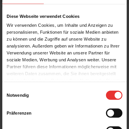
Rutschhemmwert
:
-
Stilrichtung
:
Klassisch, Puristisch
Diese Webseite verwendet Cookies
Wir verwenden Cookies, um Inhalte und Anzeigen zu
personalisieren, Funktionen für soziale Medien anbieten
zu können und die Zugriffe auf unsere Website zu
Weitere Produkte aus der Serie
analysieren. Außerdem geben wir Informationen zu Ihrer
Verwendung unserer Website an unsere Partner für
soziale Medien, Werbung und Analysen weiter. Unsere
Partner führen diese Informationen möglicherweise mit
weiteren Daten zusammen, die Sie ihnen bereitgestellt
haben oder die sie im Rahmen Ihrer Nutzung der Dienste
gesammelt haben.
Einwilligungsauswahl
Villeroy & Boch
Villeroy & Boch
Notwendig
Urban Pulse
Urban Pulse
40 x 120 cm
40 x 120 cm
creme - matt
light grey - matt
Präferenzen