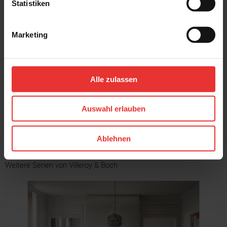
Statistiken
Marketing
Villeroy & Boch
Villeroy & Boch
Urban Pulse
Urban Pulse
30 x 60 cm
30 x 60 cm
Alle zulassen
creme - matt
light grey - matt
Auswahl erlauben
MEHR
Ablehnen
Weitere Serien von Villeroy & Boch