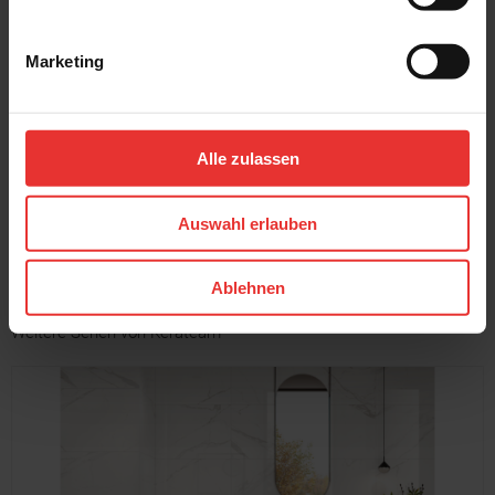
Marketing
Kerateam
Kerateam
Soley
Soley
40 x 120 cm
40 x 120 cm
blue - matt
salbei - matt
Alle zulassen
MEHR
Auswahl erlauben
Ablehnen
Weitere Serien von Kerateam