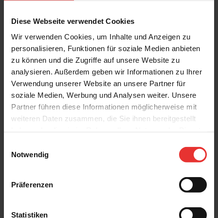
Diese Webseite verwendet Cookies
Wir verwenden Cookies, um Inhalte und Anzeigen zu
personalisieren, Funktionen für soziale Medien anbieten
Weitere Produkte aus der Serie
zu können und die Zugriffe auf unsere Website zu
analysieren. Außerdem geben wir Informationen zu Ihrer
Verwendung unserer Website an unsere Partner für
soziale Medien, Werbung und Analysen weiter. Unsere
Partner führen diese Informationen möglicherweise mit
weiteren Daten zusammen, die Sie ihnen bereitgestellt
haben oder die sie im Rahmen Ihrer Nutzung der Dienste
Kerateam
Kerateam
gesammelt haben.
Einwilligungsauswahl
Soley
Soley
Notwendig
40 x 120 cm
40 x 120 cm
sand - matt
terra - matt
Präferenzen
Statistiken