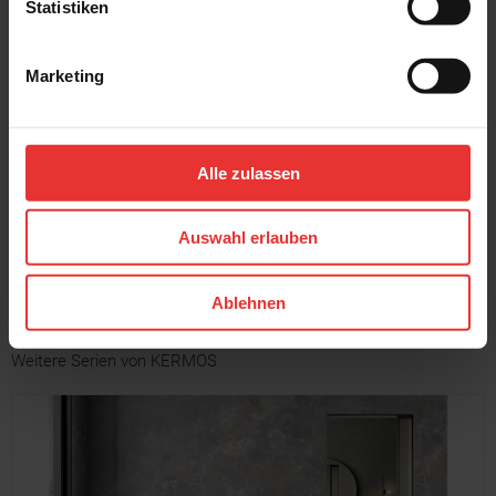
Statistiken
Marketing
KERMOS
KERMOS
Solana
Solana
80 x 80 cm
80 x 80 cm
Alle zulassen
hellgrau - matt
mittelgrau - matt
Auswahl erlauben
MEHR
Ablehnen
Weitere Serien von KERMOS