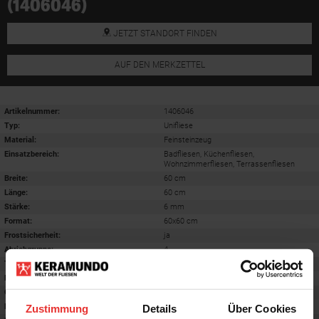
(1406046)
JETZT STANDORT FINDEN
AUF DEN MERKZETTEL
Artikelnummer:
1406046
Typ:
Unifliese
Material:
Feinsteinzeug
Einsatzbereich
:
Badfliesen, Küchenfliesen,
Wohnzimmerfliesen, Terrassenfliesen
Breite:
60 cm
Länge:
60 cm
Stärke:
6 mm
Format
:
60x60 cm
Frostsicherheit
:
ja
Abriebgruppe
:
4
Trittsicherheit barfuß
:
B
Farbton:
creme
Oberfläche
:
matt
Rektifiziert
:
ja
Zustimmung
Details
Über Cookies