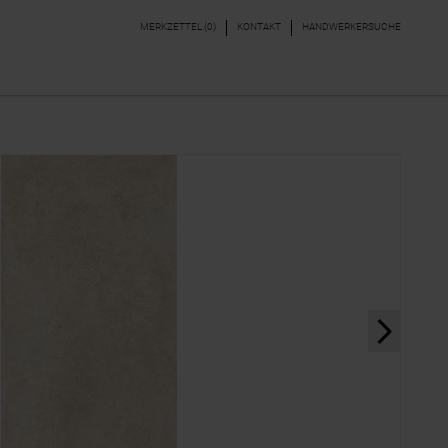
MERKZETTEL (
0
)
KONTAKT
HANDWERKERSUCHE
DEKORE & BORDÜREN
PARKETT, LAMINAT,
VINYL
next