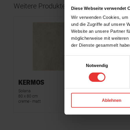
Weitere Produkte aus der Serie
Diese Webseite verwendet 
Wir verwenden Cookies, um I
und die Zugriffe auf unsere 
Website an unsere Partner fü
möglicherweise mit weiteren
der Dienste gesammelt habe
Einwilligungsauswahl
Notwendig
KERMOS
KERM
Solana
Solana
80 x 80 cm
80 x 80 cm
Ablehnen
creme - matt
taupe - ma