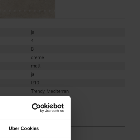
ja
4
B
creme
matt
ja
R10
Trendy, Mediterran
Über Cookies