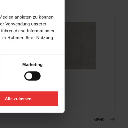
 Medien anbieten zu können
hrer Verwendung unserer
 führen diese Informationen
ie im Rahmen Ihrer Nutzung
Marketing
KERMOS
Solana
80 x 80 cm
Alle zulassen
mittelgrau - matt
MEHR