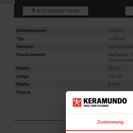
BERATUNG
JETZT STANDORT FINDEN
Artikelnummer:
1406042
Typ:
Unifliese
Material:
Feinsteinzeu
Einsatzbereich
:
Badfliesen, 
Wohnzimmerfl
Breite:
60 cm
Länge:
120 cm
Stärke:
6 mm
Format
:
60x120 cm
Zustimmung