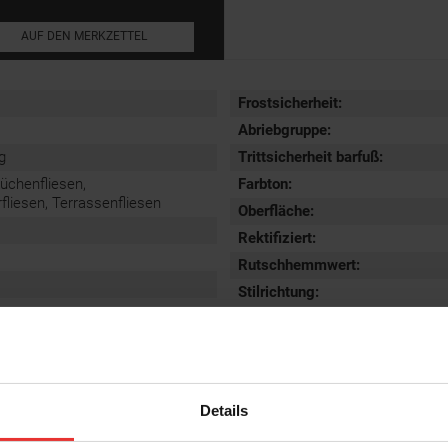
AUF DEN MERKZETTEL
Frostsicherheit
:
Abriebgruppe
:
g
Trittsicherheit barfuß
:
Küchenfliesen,
Farbton:
iesen, Terrassenfliesen
Oberfläche
:
Rektifiziert
:
Rutschhemmwert
:
Stilrichtung
:
Details