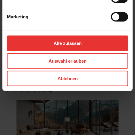
Marketing
Steuler
Steuler
Habitat
Habitat
45 x 120 cm
45 x 120 cm
sage - matt
water - matt
Alle zulassen
MEHR
Auswahl erlauben
Ablehnen
Weitere Serien von Steuler