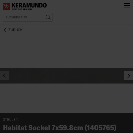
ZURÜCK
prev
nex
STEULER
Habitat Sockel 7x59.8cm (1405765)