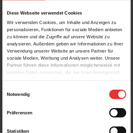
Diese Webseite verwendet Cookies
Wir verwenden Cookies, um Inhalte und Anzeigen zu
personalisieren, Funktionen für soziale Medien anbieten
Weitere Produkte aus der Serie
zu können und die Zugriffe auf unsere Website zu
analysieren. Außerdem geben wir Informationen zu Ihrer
Verwendung unserer Website an unsere Partner für
soziale Medien, Werbung und Analysen weiter. Unsere
Partner führen diese Informationen möglicherweise mit
weiteren Daten zusammen, die Sie ihnen bereitgestellt
haben oder die sie im Rahmen Ihrer Nutzung der Dienste
Steuler
Steuler
gesammelt haben.
Einwilligungsauswahl
Habitat
Habitat
Notwendig
45 x 120 cm
45 x 120 cm
sand - matt
buff - matt
Präferenzen
Statistiken