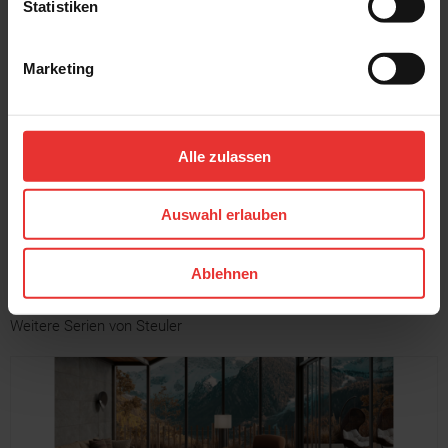
Statistiken
Marketing
Steuler
Steuler
Habitat
Habitat
45 x 120 cm
45 x 120 cm
Alle zulassen
sage - matt
water - matt
Auswahl erlauben
MEHR
Ablehnen
Weitere Serien von Steuler