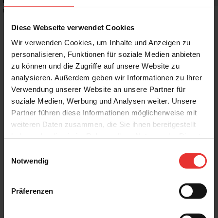
Rutschhemmwert
:
-
Stilrichtung
:
Puristisch, Mediterran
Diese Webseite verwendet Cookies
Wir verwenden Cookies, um Inhalte und Anzeigen zu
personalisieren, Funktionen für soziale Medien anbieten
zu können und die Zugriffe auf unsere Website zu
Weitere Produkte aus der Serie
analysieren. Außerdem geben wir Informationen zu Ihrer
Verwendung unserer Website an unsere Partner für
soziale Medien, Werbung und Analysen weiter. Unsere
Partner führen diese Informationen möglicherweise mit
weiteren Daten zusammen, die Sie ihnen bereitgestellt
haben oder die sie im Rahmen Ihrer Nutzung der Dienste
gesammelt haben.
Einwilligungsauswahl
Steuler
Steuler
Notwendig
Habitat
Habitat
45 x 120 cm
45 x 120 cm
sand - matt
buff - matt
Präferenzen