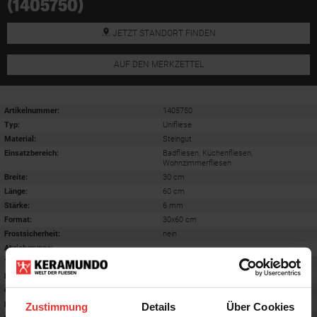
(1405750)
JETZT STANDORT FINDEN
AUF DEN MERKZETTEL
Artikelnummer:
1405750
Typ:
Unifliese
Material:
Steingut
Einsatzbereich
:
Badfliesen, Küchenfliesen,
Wohnzimmerfliesen
Breite:
30 cm
Länge:
60 cm
Stärke:
6 mm
Format
:
30x60 cm
Frostsicherheit
:
nein
Abriebgruppe
:
-
Trittsicherheit barfuß
:
-
Farbton:
terra
Oberfläche
:
matt
Rektifiziert
:
nein
Zustimmung
Details
Über Cookies