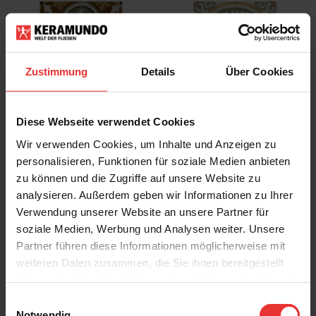
Zustimmung
Details
Über Cookies
Peronda
Peronda
FS Barna
FS Barna
Diese Webseite verwendet Cookies
45 x 45 cm
45 x 45 cm
Born - matt
Gracia - matt
Wir verwenden Cookies, um Inhalte und Anzeigen zu
personalisieren, Funktionen für soziale Medien anbieten
zu können und die Zugriffe auf unsere Website zu
analysieren. Außerdem geben wir Informationen zu Ihrer
Verwendung unserer Website an unsere Partner für
soziale Medien, Werbung und Analysen weiter. Unsere
Partner führen diese Informationen möglicherweise mit
weiteren Daten zusammen, die Sie ihnen bereitgestellt
Peronda
Peronda
haben oder die sie im Rahmen Ihrer Nutzung der Dienste
FS Barna
FS Barna
45 x 45 cm
45 x 45 cm
gesammelt haben.
Einwilligungsauswahl
Raval - matt
Sarria - matt
Notwendig