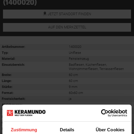
(1400020)
JETZT STANDORT FINDEN
AUF DEN MERKZETTEL
Artikelnummer:
1400020
Typ:
Unifliese
Material:
Feinsteinzeug
Einsatzbereich
:
Badfliesen, Küchenfliesen,
Wohnzimmerfliesen, Terrassenfliesen
Breite:
60 cm
Länge:
60 cm
Stärke:
9 mm
Format
:
60x60 cm
Frostsicherheit
:
ja
Abriebgruppe
:
-
Trittsicherheit barfuß
:
B
Farbton:
stone grau
Oberfläche
:
matt
Rektifiziert
:
ja
Zustimmung
Details
Über Cookies