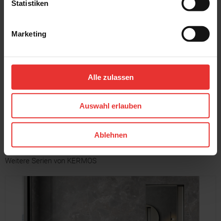
Statistiken
Marketing
KERMOS
KERMOS
Concrete Mix
Concrete Mix
60 x 60 cm
60 x 60 cm
Alle zulassen
flake hellgrau - matt
stone taupe - matt
Auswahl erlauben
MEHR
Ablehnen
Weitere Serien von KERMOS