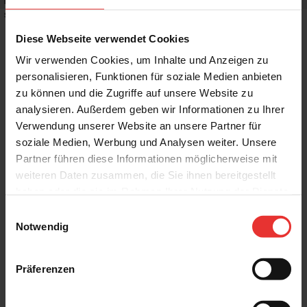
Rutschhemmwert
:
R10
Stilrichtung
:
Puristisch
Diese Webseite verwendet Cookies
Wir verwenden Cookies, um Inhalte und Anzeigen zu
personalisieren, Funktionen für soziale Medien anbieten
zu können und die Zugriffe auf unsere Website zu
Weitere Produkte aus der Serie
analysieren. Außerdem geben wir Informationen zu Ihrer
Verwendung unserer Website an unsere Partner für
soziale Medien, Werbung und Analysen weiter. Unsere
Partner führen diese Informationen möglicherweise mit
weiteren Daten zusammen, die Sie ihnen bereitgestellt
haben oder die sie im Rahmen Ihrer Nutzung der Dienste
gesammelt haben.
Einwilligungsauswahl
KERMOS
KERMOS
Notwendig
Concrete Mix
Concrete Mix
60 x 60 cm
60 x 60 cm
pure grau - matt
stone creme - matt
Präferenzen