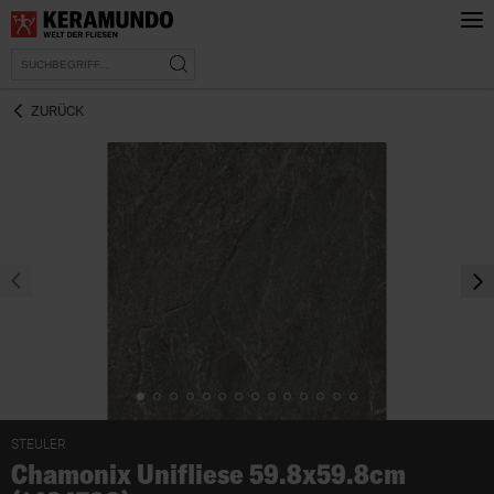
ZURÜCK
prev
nex
STEULER
Chamonix Unifliese 59.8x59.8cm