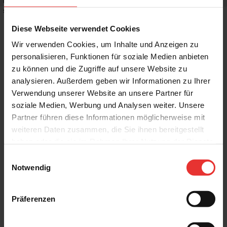
Rutschhemmwert
:
R10
Stilrichtung
:
Landhaus, Mediterran
Diese Webseite verwendet Cookies
Wir verwenden Cookies, um Inhalte und Anzeigen zu
personalisieren, Funktionen für soziale Medien anbieten
zu können und die Zugriffe auf unsere Website zu
Weitere Produkte aus der Serie
analysieren. Außerdem geben wir Informationen zu Ihrer
Verwendung unserer Website an unsere Partner für
soziale Medien, Werbung und Analysen weiter. Unsere
Partner führen diese Informationen möglicherweise mit
weiteren Daten zusammen, die Sie ihnen bereitgestellt
haben oder die sie im Rahmen Ihrer Nutzung der Dienste
gesammelt haben.
Einwilligungsauswahl
Steuler
Steuler
Notwendig
Chamonix
Chamonix
60 x 120 cm
120 x 120 cm
basalt - matt
basalt - matt
Präferenzen