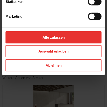
Statistiken
Marketing
Steuler
Steuler
Chamonix
Chamonix
60 x 120 cm
120 x 120 cm
Alle zulassen
stone - matt
stone - matt
Auswahl erlauben
MEHR
Ablehnen
Weitere Serien von Steuler