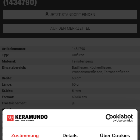
(1434790)
JETZT STANDORT FINDEN
AUF DEN MERKZETTEL
Artikelnummer:
1434790
Typ:
Unifliese
Material:
Feinsteinzeug
Einsatzbereich
:
Badfliesen, Küchenfliesen,
Wohnzimmerfliesen, Terrassenfliesen
Breite:
60 cm
Länge:
60 cm
Stärke:
6 mm
Format
:
60x60 cm
Frostsicherheit
:
ja
Abriebgruppe
:
-
Trittsicherheit barfuß
:
B
Farbton:
basalt
Oberfläche
:
matt
Rektifiziert
:
ja
Zustimmung
Details
Über Cookies