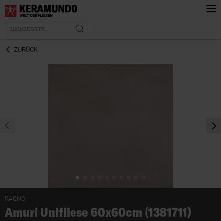
ZURÜCK
prev
nex
RAGNO
Amuri Unifliese 60x60cm (1381711)