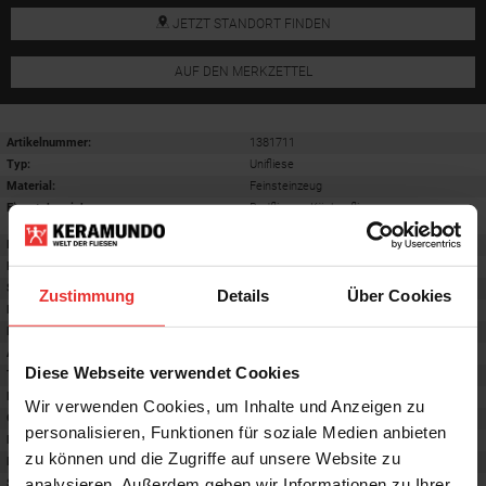
JETZT STANDORT FINDEN
AUF DEN MERKZETTEL
Artikelnummer:
1381711
Typ:
Unifliese
Material:
Feinsteinzeug
Einsatzbereich
:
Badfliesen, Küchenfliesen,
Wohnzimmerfliesen, Terrassenfliesen
Breite:
60 cm
Länge:
60 cm
Stärke:
9 mm
Zustimmung
Details
Über Cookies
Format
:
60x60 cm
Frostsicherheit
:
ja
Abriebgruppe
:
4
Diese Webseite verwendet Cookies
Trittsicherheit barfuß
:
A
Farbton:
grigio
Wir verwenden Cookies, um Inhalte und Anzeigen zu
Oberfläche
:
matt
personalisieren, Funktionen für soziale Medien anbieten
Rektifiziert
:
ja
zu können und die Zugriffe auf unsere Website zu
Rutschhemmwert
:
R9
analysieren. Außerdem geben wir Informationen zu Ihrer
Stilrichtung
:
Trendy