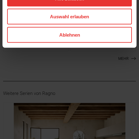
Auswahl erlauben
Ragno
Ragno
Amuri
Amuri
Ablehnen
20 x 20 cm
20 x 20 cm
cotto - matt
grigio - matt
MEHR
Weitere Serien von Ragno