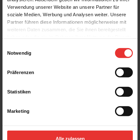
Verwendung unserer Website an unsere Partner für
soziale Medien, Werbung und Analysen weiter. Unsere
Partner führen diese Informationen möglicherweise mit
weiteren Daten zusammen, die Sie ihnen bereitgestellt
Weitere Produkte aus der Serie
haben oder die sie im Rahmen Ihrer Nutzung der Dienste
gesammelt haben.
Einwilligungsauswahl
Notwendig
Präferenzen
Ragno
Ragno
Statistiken
Amuri
Amuri
20 x 20 cm
20 x 20 cm
avorio - matt
biscotto - matt
Marketing
Alle zulassen