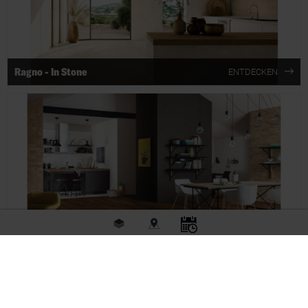
Ragno - In Stone
ENTDECKEN
Fliesen
Stores
Beratung
Ragno - In Wood
ENTDECKEN