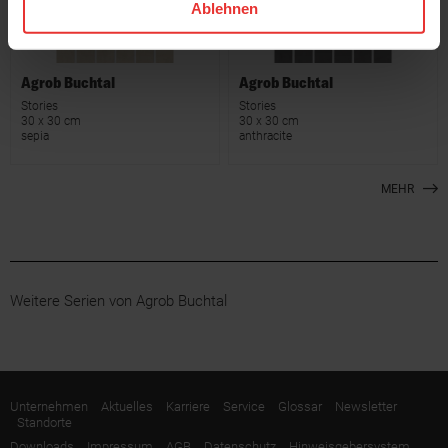
Ablehnen
Agrob Buchtal
Agrob Buchtal
Stories
Stories
30 x 30 cm
30 x 30 cm
sepia
anthracite
MEHR
Weitere Serien von Agrob Buchtal
Unternehmen
Aktuelles
Karriere
Service
Glossar
Newsletter
Standorte
Downloads
Impressum
AGB
Datenschutz
Hinweisgebersystem