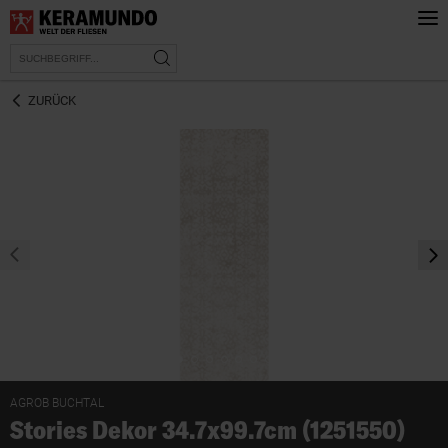
ZURÜCK
prev
nex
AGROB BUCHTAL
Stories Dekor 34.7x99.7cm (1251550)