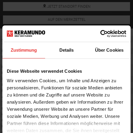
JETZT STANDORT FINDEN
AUF DEN MERKZETTEL
Artikelnummer:
1251550
Typ:
Dekor
Zustimmung
Details
Über Cookies
Material:
Steingut
Einsatzbereich
:
Badfliesen, Küchenfliesen,
Wohnzimmerfliesen, Dekor & Bordüre
Breite:
35 cm
Diese Webseite verwendet Cookies
Länge:
100 cm
Stärke:
6 mm
Wir verwenden Cookies, um Inhalte und Anzeigen zu
Format
:
35x100 cm
personalisieren, Funktionen für soziale Medien anbieten
Frostsicherheit
:
nein
zu können und die Zugriffe auf unsere Website zu
Abriebgruppe
:
-
analysieren. Außerdem geben wir Informationen zu Ihrer
Trittsicherheit barfuß
:
-
Verwendung unserer Website an unsere Partner für
Farbton:
soft sepia
Oberfläche
:
matt
soziale Medien, Werbung und Analysen weiter. Unsere
Rektifiziert
:
ja
Partner führen diese Informationen möglicherweise mit
Rutschhemmwert
:
-
weiteren Daten zusammen, die Sie ihnen bereitgestellt
Stilrichtung
:
Puristisch, Trendy