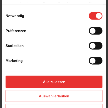
haben oder die sie im Rahmen Ihrer Nutzung der Dienste
gesammelt haben.
Einwilligungsauswahl
Notwendig
Weitere Produkte aus der Serie
Präferenzen
Statistiken
Marketing
Agrob Buchtal
Agrob Buchtal
Stories
Stories
30 x 30 cm
30 x 30 cm
Alle zulassen
ivory
concrete
Auswahl erlauben