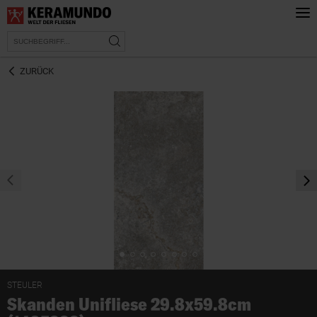
ZURÜCK
prev
nex
STEULER
Skanden Unifliese 29.8x59.8cm