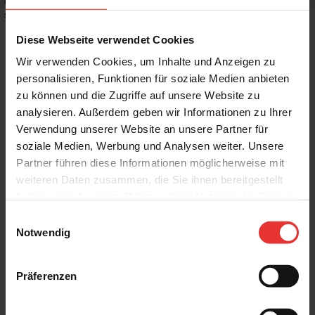
Rutschhemmwert
:
R10
Stilrichtung
:
Puristisch, Mediterran
Diese Webseite verwendet Cookies
Wir verwenden Cookies, um Inhalte und Anzeigen zu
personalisieren, Funktionen für soziale Medien anbieten
zu können und die Zugriffe auf unsere Website zu
Weitere Produkte aus der Serie
analysieren. Außerdem geben wir Informationen zu Ihrer
Verwendung unserer Website an unsere Partner für
soziale Medien, Werbung und Analysen weiter. Unsere
Partner führen diese Informationen möglicherweise mit
weiteren Daten zusammen, die Sie ihnen bereitgestellt
haben oder die sie im Rahmen Ihrer Nutzung der Dienste
gesammelt haben.
Einwilligungsauswahl
Steuler
Steuler
Notwendig
Skanden
Skanden
60 x 120 cm
7 x 120 cm
carbon cera - matt
carbon cera - matt
Präferenzen