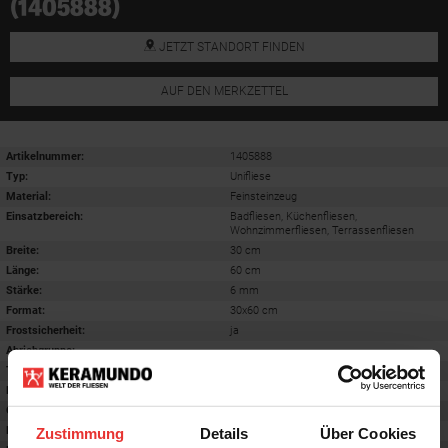
(1405888)
JETZT STANDORT FINDEN
AUF DEN MERKZETTEL
Artikelnummer:
1405888
Typ:
Unifliese
Material:
Feinsteinzeug
Einsatzbereich
:
Badfliesen, Küchenfliesen,
Wohnzimmerfliesen, Terrassenfliesen
Breite:
30 cm
Länge:
60 cm
Stärke:
6 mm
Format
:
30x60 cm
Frostsicherheit
:
ja
Abriebgruppe
:
-
Trittsicherheit barfuß
:
B
Farbton:
grey cera
Oberfläche
:
matt
Rektifiziert
:
ja
Zustimmung
Details
Über Cookies