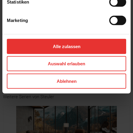
Statistiken
Marketing
Steuler
Steuler
Skanden
Skanden
60 x 120 cm
7 x 120 cm
Alle zulassen
carbon
carbon
Auswahl erlauben
MEHR
Ablehnen
Weitere Serien von Steuler