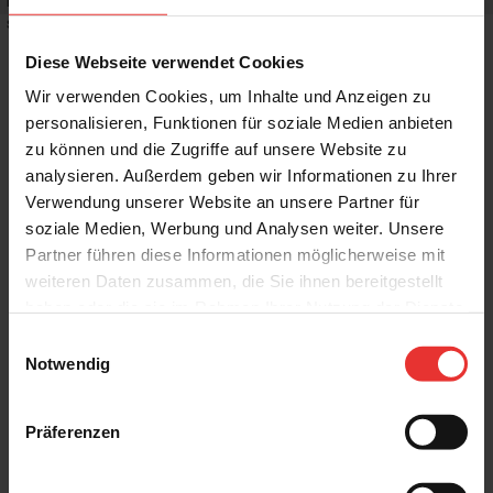
Rutschhemmwert
:
-
Stilrichtung
:
Puristisch, Mediterran
Diese Webseite verwendet Cookies
Wir verwenden Cookies, um Inhalte und Anzeigen zu
personalisieren, Funktionen für soziale Medien anbieten
zu können und die Zugriffe auf unsere Website zu
Weitere Produkte aus der Serie
analysieren. Außerdem geben wir Informationen zu Ihrer
Verwendung unserer Website an unsere Partner für
soziale Medien, Werbung und Analysen weiter. Unsere
Partner führen diese Informationen möglicherweise mit
weiteren Daten zusammen, die Sie ihnen bereitgestellt
haben oder die sie im Rahmen Ihrer Nutzung der Dienste
gesammelt haben.
Einwilligungsauswahl
Steuler
Steuler
Notwendig
Skanden
Skanden
60 x 120 cm
7 x 120 cm
carbon cera - matt
carbon cera - matt
Präferenzen