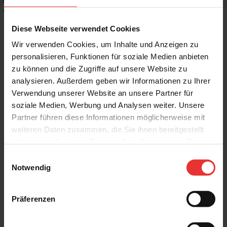
Rutschhemmwert
:
R10
Stilrichtung
:
Puristisch, Mediterran
Diese Webseite verwendet Cookies
Wir verwenden Cookies, um Inhalte und Anzeigen zu
personalisieren, Funktionen für soziale Medien anbieten
zu können und die Zugriffe auf unsere Website zu
Weitere Produkte aus der Serie
analysieren. Außerdem geben wir Informationen zu Ihrer
Verwendung unserer Website an unsere Partner für
soziale Medien, Werbung und Analysen weiter. Unsere
Partner führen diese Informationen möglicherweise mit
weiteren Daten zusammen, die Sie ihnen bereitgestellt
haben oder die sie im Rahmen Ihrer Nutzung der Dienste
gesammelt haben.
Einwilligungsauswahl
Steuler
Steuler
Notwendig
Skanden
Skanden
60 x 120 cm
7 x 120 cm
carbon cera - matt
carbon cera - matt
Präferenzen