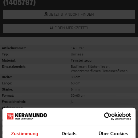
(1405797)
JETZT STANDORT FINDEN
AUF DEN MERKZETTEL
Artikelnummer:
1405797
Typ:
Unifliese
Material:
Feinsteinzeug
Einsatzbereich
:
Badfliesen, Küchenfliesen,
Wohnzimmerfliesen, Terrassenfliesen
Breite:
30 cm
Länge:
60 cm
Stärke:
6 mm
Format
:
30x60 cm
Frostsicherheit
:
ja
Abriebgruppe
:
-
Trittsicherheit barfuß
:
B
Farbton:
pearl grey cera
Oberfläche
:
matt
Rektifiziert
:
ja
Zustimmung
Details
Über Cookies