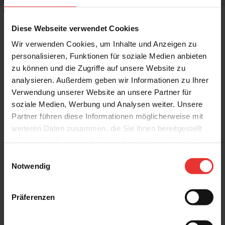
Rutschhemmwert
:
-
Stilrichtung
:
Puristisch, Trendy
Diese Webseite verwendet Cookies
Wir verwenden Cookies, um Inhalte und Anzeigen zu
personalisieren, Funktionen für soziale Medien anbieten
zu können und die Zugriffe auf unsere Website zu
Weitere Produkte aus der Serie
analysieren. Außerdem geben wir Informationen zu Ihrer
Verwendung unserer Website an unsere Partner für
soziale Medien, Werbung und Analysen weiter. Unsere
Partner führen diese Informationen möglicherweise mit
weiteren Daten zusammen, die Sie ihnen bereitgestellt
haben oder die sie im Rahmen Ihrer Nutzung der Dienste
gesammelt haben.
Einwilligungsauswahl
Harmony
Harmony
Notwendig
New Poitiers
New Poitiers
8 x 30 cm
8 x 30 cm
hellbraun - glänzend
pearl - glänzend
Präferenzen