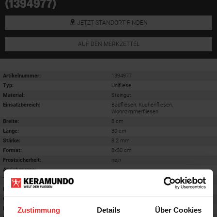
(1394977)
JETZT STANDORT FINDEN
AUF DEN MERKZETTEL
Artikelnummer:
1394977
Typ:
Unifliese
Material:
Steingut
Einsatzbereich
:
Badfliesen, Küchenfliesen,
Wohnzimmerfliesen
Breite:
8 cm
Länge:
30 cm
Stärke:
8.2 mm
Format
:
8x30 cm
Frostsicherheit
:
nein
Abriebgruppe
:
-
Trittsicherheit barfuß
:
-
Farbton:
beige
Oberfläche
:
glänzend
Rektifiziert
:
nein
Zustimmung
Details
Über Cookies