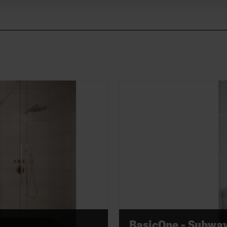
BasicOne - Subway