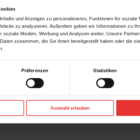
Cookies
nhalte und Anzeigen zu personalisieren, Funktionen für soziale
Website zu analysieren. Außerdem geben wir Informationen zu I
r soziale Medien, Werbung und Analysen weiter. Unsere Partner
 Daten zusammen, die Sie ihnen bereitgestellt haben oder die s
n.
Präferenzen
Statistiken
One
BasicOne
Mistral
cm
60 x 120 cm
Auswahl erlauben
länzend
perla - glänzend