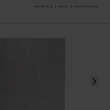
MERKZETTEL (
0
)
KONTAKT
HANDWERKERSUCHE
DEKORE & BORDÜREN
PARKETT, LAMINAT,
VINYL
next