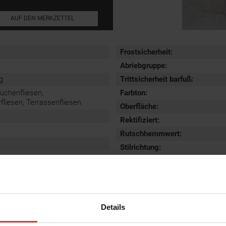
AUF DEN MERKZETTEL
Frostsicherheit
:
Abriebgruppe
:
g
Trittsicherheit barfuß
:
Küchenfliesen,
Farbton:
iesen, Terrassenfliesen
Oberfläche
:
Rektifiziert
:
Rutschhemmwert
:
Stilrichtung
:
Details