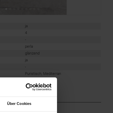
ja
4
-
perla
glänzend
ja
-
Puristisch, Mediterran
Über Cookies