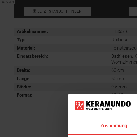
BERATUNG
JETZT STANDORT FINDEN
Artikelnummer:
1185516
Typ:
Unifliese
Material:
Feinsteinzeu
Einsatzbereich
:
Badfliesen, 
Wohnzimmerfl
Breite:
60 cm
Länge:
60 cm
Stärke:
9.5 mm
Format
:
60x60 cm
Zustimmung