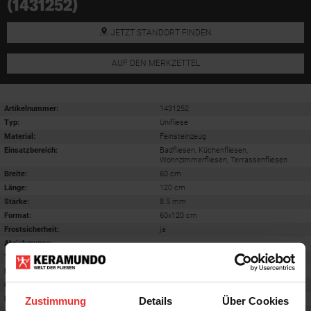
(1431252)
JETZT STANDORT FINDEN
AUF DEN MERKZETTEL
Artikelnummer:
1431252
Typ:
Unifliese
Material:
Feinsteinzeug
Einsatzbereich
:
Badfliesen, Küchenfliesen,
Wohnzimmerfliesen, Terrassenfliesen
Breite:
60 cm
Länge:
120 cm
Stärke:
8.5 mm
Format
:
60x120 cm
Frostsicherheit
:
ja
Abriebgruppe
:
-
Trittsicherheit barfuß
:
-
Farbton:
natural satin
Oberfläche
:
-
Rektifiziert
:
ja
Zustimmung
Details
Über Cookies