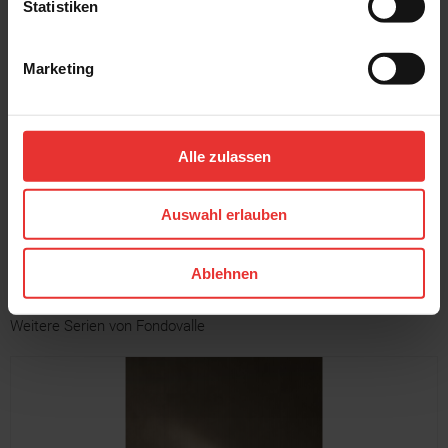
Statistiken
Marketing
Fondovalle
Fondovalle
Jura Mood
Jura Mood
120 x 120 cm
120 x 120 cm
Alle zulassen
natural - matt
light satin
Auswahl erlauben
MEHR
Ablehnen
Weitere Serien von Fondovalle