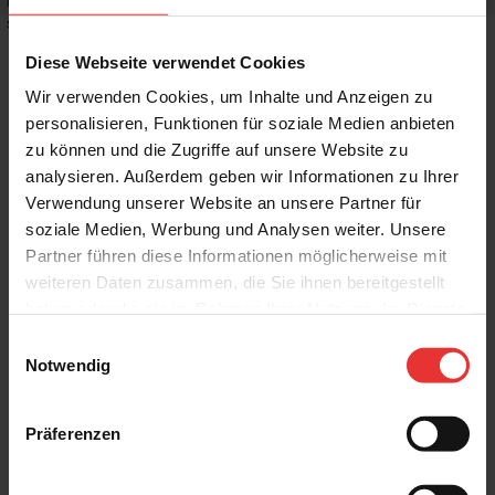
Rutschhemmwert
:
-
Stilrichtung
:
Klassisch, Puristisch
Diese Webseite verwendet Cookies
Wir verwenden Cookies, um Inhalte und Anzeigen zu
personalisieren, Funktionen für soziale Medien anbieten
zu können und die Zugriffe auf unsere Website zu
Weitere Produkte aus der Serie
analysieren. Außerdem geben wir Informationen zu Ihrer
Verwendung unserer Website an unsere Partner für
soziale Medien, Werbung und Analysen weiter. Unsere
Partner führen diese Informationen möglicherweise mit
weiteren Daten zusammen, die Sie ihnen bereitgestellt
haben oder die sie im Rahmen Ihrer Nutzung der Dienste
gesammelt haben.
Einwilligungsauswahl
Fondovalle
Fondovalle
Notwendig
Jura Mood
Jura Mood
120 x 120 cm
120 x 120 cm
light - matt
nude - matt
Präferenzen