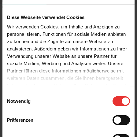
Rutschhemmwert
:
R10
Stilrichtung
:
Puristisch
Diese Webseite verwendet Cookies
Wir verwenden Cookies, um Inhalte und Anzeigen zu
personalisieren, Funktionen für soziale Medien anbieten
zu können und die Zugriffe auf unsere Website zu
Weitere Produkte aus der Serie
analysieren. Außerdem geben wir Informationen zu Ihrer
Verwendung unserer Website an unsere Partner für
soziale Medien, Werbung und Analysen weiter. Unsere
Partner führen diese Informationen möglicherweise mit
weiteren Daten zusammen, die Sie ihnen bereitgestellt
haben oder die sie im Rahmen Ihrer Nutzung der Dienste
gesammelt haben.
Einwilligungsauswahl
KERMOS
KERMOS
Notwendig
Home Design
Home Design
30 x 60 cm
30 x 60 cm
weiß - matt
taupe - matt
Präferenzen