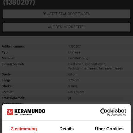
(1380207)
JETZT STANDORT FINDEN
AUF DEN MERKZETTEL
Artikelnummer:
1380207
Typ:
Unifliese
Material:
Feinsteinzeug
Einsatzbereich
:
Badfliesen, Küchenfliesen,
Wohnzimmerfliesen, Terrassenfliesen
Breite:
60 cm
Länge:
120 cm
Stärke:
9 mm
Format
:
60x120 cm
Frostsicherheit
:
ja
Abriebgruppe
:
-
Trittsicherheit barfuß
:
B
Farbton:
taupe
Oberfläche
:
matt
Rektifiziert
:
ja
Zustimmung
Details
Über Cookies