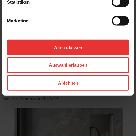
Statistiken
Marketing
KERMOS
KERMOS
Home Design
Home Design
30 x 60 cm
30 x 60 cm
Alle zulassen
hellgrau - matt
grau - matt
Auswahl erlauben
MEHR
Ablehnen
Weitere Serien von KERMOS