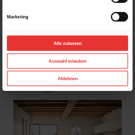
Marketing
Ragno
Ragno
Eterna
Eterna
30 x 90 cm
30 x 90 cm
Greige Quadro 3D - matt
blanco - matt
Alle zulassen
MEHR
Auswahl erlauben
Ablehnen
Weitere Serien von Ragno