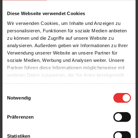
Diese Webseite verwendet Cookies
Wir verwenden Cookies, um Inhalte und Anzeigen zu
personalisieren, Funktionen für soziale Medien anbieten
Weitere Produkte aus der Serie
zu können und die Zugriffe auf unsere Website zu
analysieren. Außerdem geben wir Informationen zu Ihrer
Verwendung unserer Website an unsere Partner für
soziale Medien, Werbung und Analysen weiter. Unsere
Partner führen diese Informationen möglicherweise mit
weiteren Daten zusammen, die Sie ihnen bereitgestellt
haben oder die sie im Rahmen Ihrer Nutzung der Dienste
Ragno
Ragno
gesammelt haben.
Einwilligungsauswahl
Eterna
Eterna
Notwendig
30 x 90 cm
30 x 90 cm
Blanco Quadro 3D - matt
Arena Quadro 3D - matt
Präferenzen
Statistiken