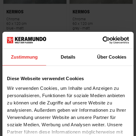
KERMOS
KERMOS
Chrome
Chrome
60 x 120 cm
60 x 120 cm
blue - matt
grey - matt
Zustimmung
Details
Über Cookies
Diese Webseite verwendet Cookies
KERMOS
KERMOS
Wir verwenden Cookies, um Inhalte und Anzeigen zu
Chrome
Chrome
personalisieren, Funktionen für soziale Medien anbieten
60 x 120 cm
60 x 60 cm
white - matt
brown - matt
zu können und die Zugriffe auf unsere Website zu
analysieren. Außerdem geben wir Informationen zu Ihrer
Verwendung unserer Website an unsere Partner für
soziale Medien, Werbung und Analysen weiter. Unsere
Partner führen diese Informationen möglicherweise mit