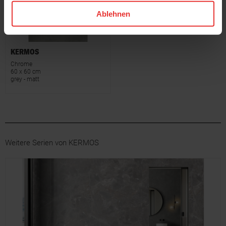
Ablehnen
KERMOS
Chrome
60 x 60 cm
grey - matt
Weitere Serien von KERMOS