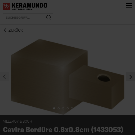
ZURÜCK
prev
nex
VILLEROY & BOCH
Cavira Bordüre 0.8x0.8cm (1433053)