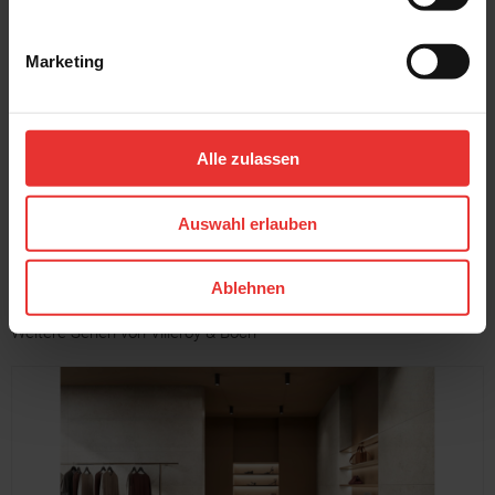
Marketing
Villeroy & Boch
Villeroy & Boch
Cavira
Cavira
40 x 120 cm
40 x 120 cm
light beige - matt
light grey - matt
Alle zulassen
MEHR
Auswahl erlauben
Ablehnen
Weitere Serien von Villeroy & Boch