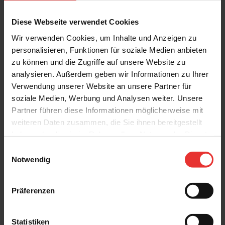
Diese Webseite verwendet Cookies
Wir verwenden Cookies, um Inhalte und Anzeigen zu
personalisieren, Funktionen für soziale Medien anbieten
Weitere Produkte aus der Serie
zu können und die Zugriffe auf unsere Website zu
analysieren. Außerdem geben wir Informationen zu Ihrer
Verwendung unserer Website an unsere Partner für
soziale Medien, Werbung und Analysen weiter. Unsere
Partner führen diese Informationen möglicherweise mit
weiteren Daten zusammen, die Sie ihnen bereitgestellt
haben oder die sie im Rahmen Ihrer Nutzung der Dienste
Villeroy & Boch
Villeroy & Boch
gesammelt haben.
Einwilligungsauswahl
Cavira
Cavira
Notwendig
40 x 120 cm
40 x 120 cm
light beige - matt
light grey - matt
Präferenzen
Statistiken