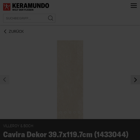
ZURÜCK
prev
nex
VILLEROY & BOCH
Cavira Dekor 39.7x119.7cm (1433044)