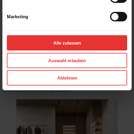
Marketing
Villeroy & Boch
Villeroy & Boch
Cavira
Cavira
40 x 120 cm
40 x 120 cm
light beige - matt
light grey - matt
Alle zulassen
MEHR
Auswahl erlauben
Ablehnen
Weitere Serien von Villeroy & Boch