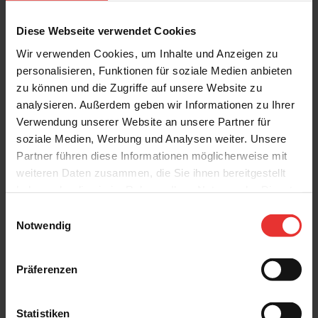
Diese Webseite verwendet Cookies
Wir verwenden Cookies, um Inhalte und Anzeigen zu
personalisieren, Funktionen für soziale Medien anbieten
Weitere Produkte aus der Serie
zu können und die Zugriffe auf unsere Website zu
analysieren. Außerdem geben wir Informationen zu Ihrer
Verwendung unserer Website an unsere Partner für
soziale Medien, Werbung und Analysen weiter. Unsere
Partner führen diese Informationen möglicherweise mit
weiteren Daten zusammen, die Sie ihnen bereitgestellt
haben oder die sie im Rahmen Ihrer Nutzung der Dienste
Villeroy & Boch
Villeroy & Boch
gesammelt haben.
Einwilligungsauswahl
Cavira
Cavira
Notwendig
40 x 120 cm
40 x 120 cm
light beige - matt
light grey - matt
Präferenzen
Statistiken