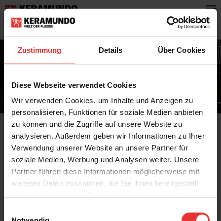
Zustimmung
Details
Über Cookies
Glossar
Diese Webseite verwendet Cookies
Wir verwenden Cookies, um Inhalte und Anzeigen zu
personalisieren, Funktionen für soziale Medien anbieten
zu können und die Zugriffe auf unsere Website zu
Verschleiß
analysieren. Außerdem geben wir Informationen zu Ihrer
Siehe Abriebgruppe.
Verwendung unserer Website an unsere Partner für
soziale Medien, Werbung und Analysen weiter. Unsere
Zum Glossar
Partner führen diese Informationen möglicherweise mit
weiteren Daten zusammen, die Sie ihnen bereitgestellt
haben oder die sie im Rahmen Ihrer Nutzung der Dienste
gesammelt haben.
Einwilligungsauswahl
Mit freundlicher Unterstützung des Industrieverband Keramische Fliesen +
Notwendig