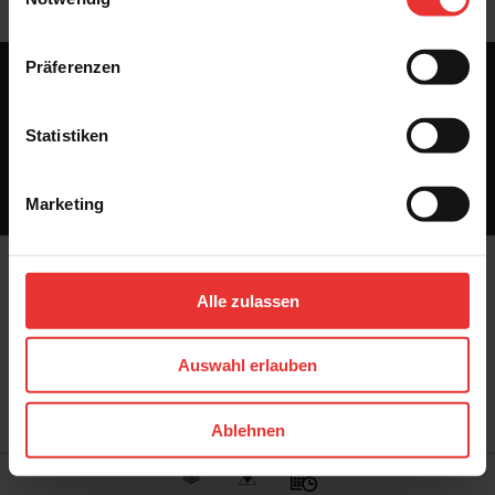
Platten e. V.
Präferenzen
Unternehmen
Aktuelles
Karriere
Service
Glossar
Newsletter
Standorte
Downloads
Impressum
AGB
Datenschutz
Hinweisgebersystem
Statistiken
Menschenrechtserklärung
© 2026 KERAMUNDO, eine Marke der STARK Deutschland GmbH
Marketing
Alle zulassen
Auswahl erlauben
Ablehnen
Fliesen
Stores
Beratung